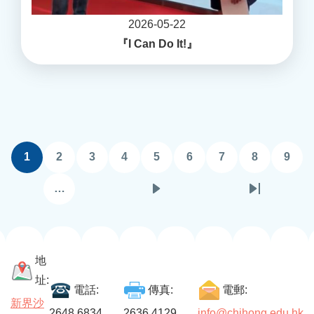
2026-05-22
『I Can Do It!』
Pagination
1
2
3
4
5
6
7
8
9
目
頁
頁
頁
頁
頁
頁
頁
頁
前
面
面
面
面
面
面
面
面
…
下
Last
頁
一
page
面
頁
地
址:
電話:
傳真:
電郵:
新界沙
2648 6834
2636 4129
info@chihong.edu.hk