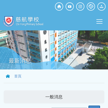
移至主內容
Top
Social
Main
Media
T
navi
最新消息
導
首頁
航
連
結
一般消息