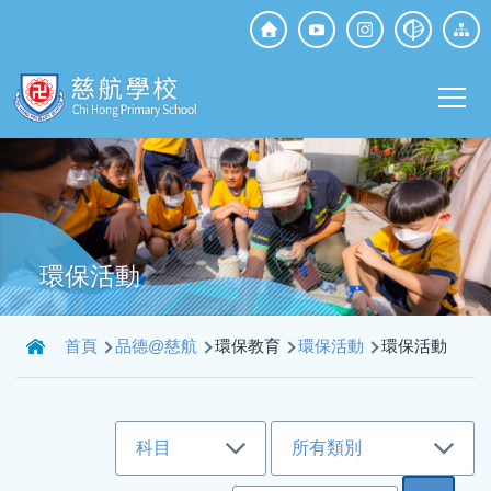
移至主內容
Top
Social
Main
Media
T
navi
環保活動
導
首頁
品德@慈航
環保教育
環保活動
環保活動
航
連
結