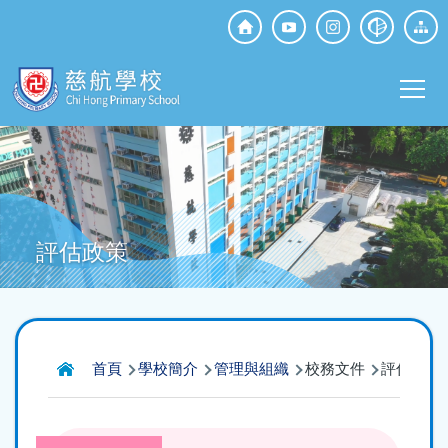
移至主內容
Top
Social
Main
Media
T
navi
評估政策
導
首頁
學校簡介
管理與組織
校務文件
評估政策
航
連