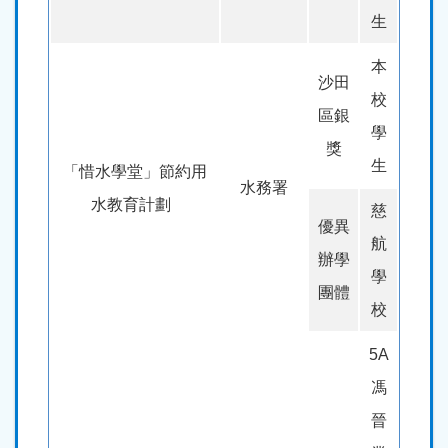
生
本
沙田
校
區銀
學
獎
生
「惜水學堂」節約用
水務署
水教育計劃
慈
優異
航
辦學
學
團體
校
5A
馮
晉