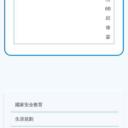
6B
邱
偉
霖
Main
navigation
國家安全教育
生涯規劃