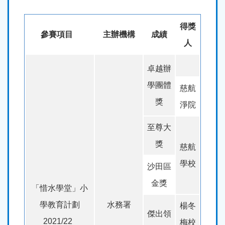
得獎
參賽項目
主辦機構
成績
人
卓越辦
學團體
慈航
獎
淨院
至尊大
獎
慈航
學校
沙田區
金獎
「惜水學堂」小
學教育計劃
水務署
楊冬
傑出領
2021/22
梅校