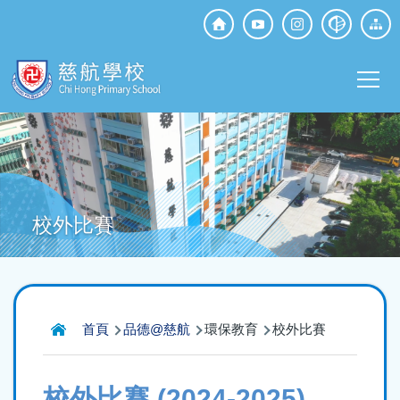
移至主內容
Top
Social
Main
Media
T
navi
校外比賽
導
首頁
品德@慈航
環保教育
校外比賽
航
連
校外比賽 (2024-2025)