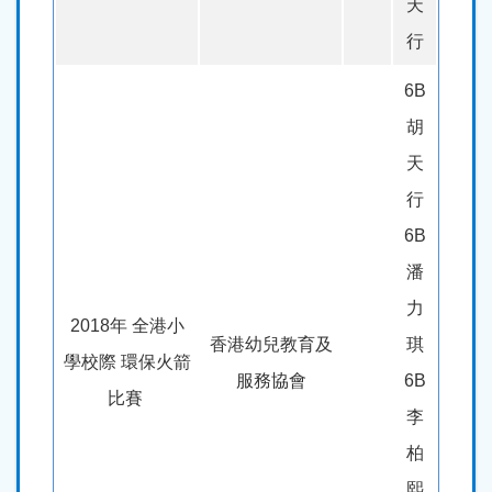
天
行
6B
胡
天
行
6B
潘
力
2018年 全港小
香港幼兒教育及
琪
學校際 環保火箭
服務協會
6B
比賽
李
柏
熙