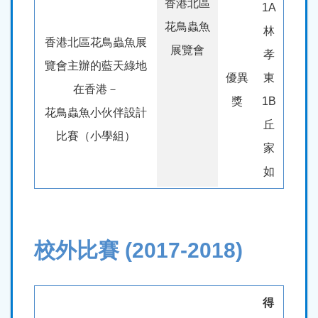
香港北區
1A
花鳥蟲魚
林
香港北區花鳥蟲魚展
展覽會
孝
覽會主辦的藍天綠地
優異
東
在香港－
獎
1B
花鳥蟲魚小伙伴設計
丘
比賽（小學組）
家
如
校外比賽 (2017-2018)
得