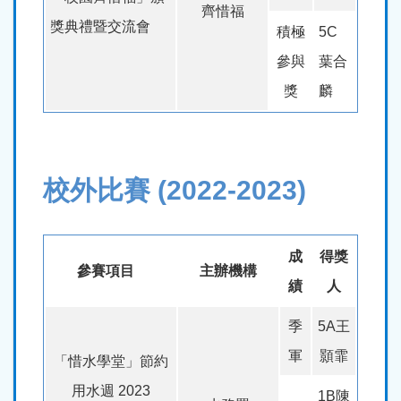
齊惜福
獎典禮暨交流會
積極
5C
參與
葉合
獎
麟
校外比賽 (2022-2023)
成
得獎
參賽項目
主辦機構
績
人
季
5A王
軍
顥霏
「惜水學堂」節約
用水週 2023
1B陳