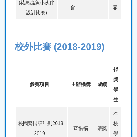
(花鳥蟲魚小伙伴
會
霏
設計比賽)
校外比賽 (2018-2019)
得
獎
參賽項目
主辦機構
成績
學
生
本
校園齊惜福計劃2018-
校
齊惜福
銀獎
2019
學