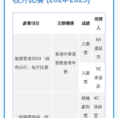
結
得獎
參賽項目
主辦機構
成績
人
6A
入圍
盧延
獎
香港中華基
芳
無塑香港2024「綠
督教會青年
色出行」短片比賽
5E
會
入圍
唐嘉
獎
蔚
積極
4C
參與
張綺
獎
雯
「校園齊惜福」頒