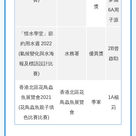
獎
6A周
子源
「惜水學堂」節
約用水週 2022
2B曾
(氣候變化與水海
水務署
優異獎
啟劻
報及標語設計比
賽)
香港北區花鳥蟲
香港北區花
魚展覽會2021
1A楊
鳥蟲魚展覽
季軍
(花鳥蟲魚親子填
苅
會
色比賽比賽)