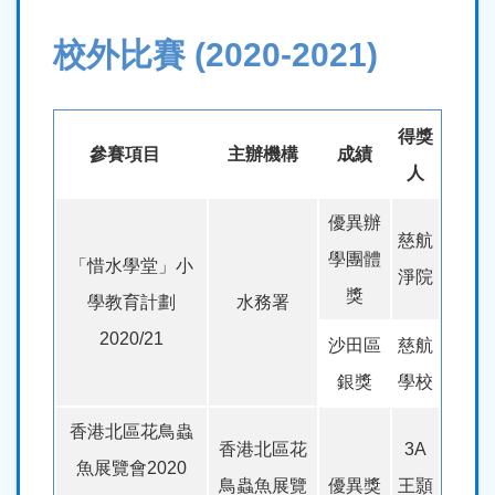
校外比賽 (2020-2021)
得獎
參賽項目
主辦機構
成績
人
優異辦
慈航
學團體
「惜水學堂」小
淨院
獎
學教育計劃
水務署
2020/21
沙田區
慈航
銀獎
學校
香港北區花鳥蟲
香港北區花
3A
魚展覽會2020
鳥蟲魚展覽
優異獎
王顥