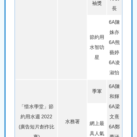
袖獎
長
6A陳
姝亦
節約用
6A熊
水智叻
藝婷
星
6A凌
淑怡
6A陳
季軍
和輝
「惜水學堂」節
6A梁
約用水週 2022
文熹
水務署
網上最
(廣告短片創作比
6A鄭
具人氣
賽)
夢涵