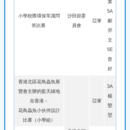
業
5A
小學校際環保常識問
沙田節委
亞軍
鄺
答比賽
員會
羿
文
5E
曾
好
香港北區花鳥蟲魚展
3A
覽會主辦的藍天綠地
楊
在香港－
亞軍
塱
花鳥蟲魚小伙伴設計
堃
比賽（小學組）