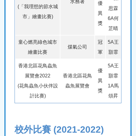
水務署
優
(「我理想的節水城
思霖
異
市」繪畫比賽)
6A何
獎
芷晴
童心燃亮綠色城市
冠
5A王
煤氣公司
繪畫比賽
軍
顥霏
香港北區花鳥蟲魚
5A王
優
展覽會2022
香港北區花鳥
顥霏
異
(花鳥蟲魚小伙伴設
蟲魚展覽會
1A馬
獎
計比賽)
頌昇
校外比賽 (2021-2022)