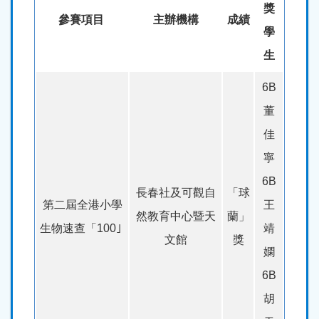
獎
參賽項目
主辦機構
成績
學
生
6B
董
佳
寧
6B
長春社及可觀自
「球
第二屆全港小學
王
然教育中心暨天
蘭」
生物速查「100｣
靖
文館
獎
嫻
6B
胡