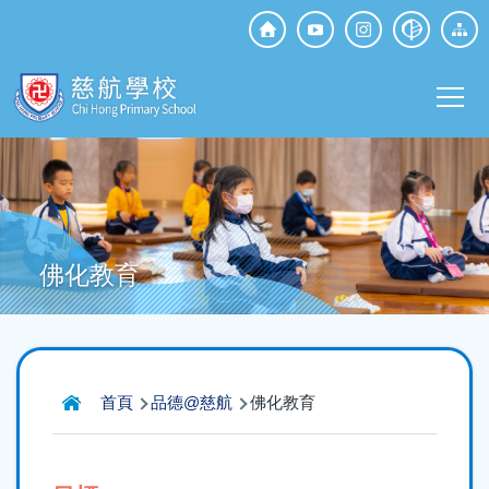
移至主內容
Top
Social
Main
Media
T
navi
佛化教育
導
首頁
品德@慈航
佛化教育
航
連