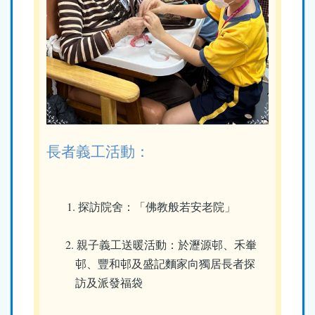
長者義工活動：
1. 探訪院舍：「佛教般若安老院」
2. 親子義工送暖活動：於瀝源邨、禾輋
邨、豐和邨及盛記麵家向獨居長者探
訪及派發福袋