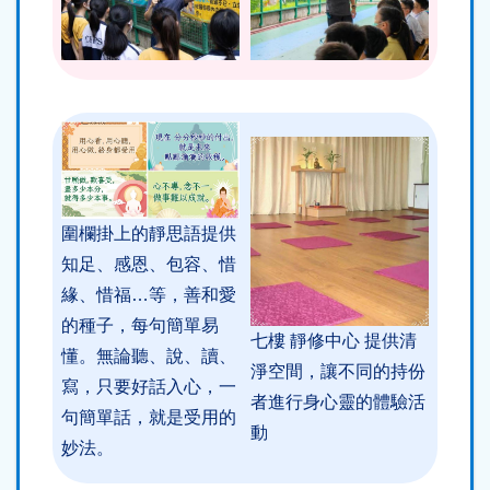
圍欄掛上的靜思語提供
知足、感恩、包容、惜
緣、惜福…等，善和愛
的種子，每句簡單易
七樓 靜修中心 提供清
懂。無論聽、說、讀、
淨空間，讓不同的持份
寫，只要好話入心，一
者進行身心靈的體驗活
句簡單話，就是受用的
動
妙法。