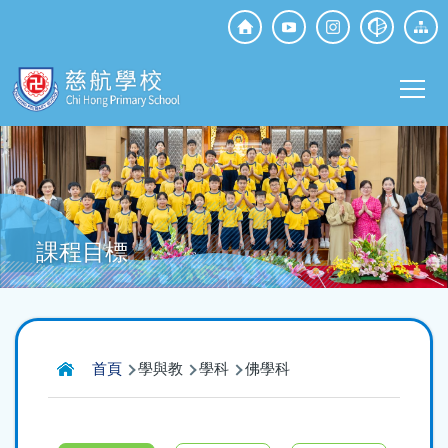
移至主內容
Top
Social
Main
Media
T
navi
課程目標
導
首頁
學與教
學科
佛學科
航
連