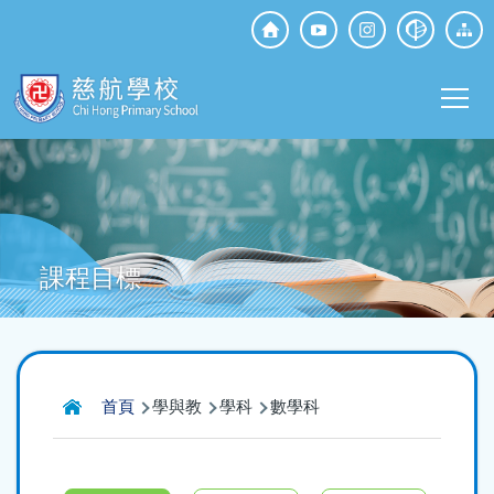
移至主內容
Top
Social
Main
Media
T
navi
課程目標
導
首頁
學與教
學科
數學科
航
連