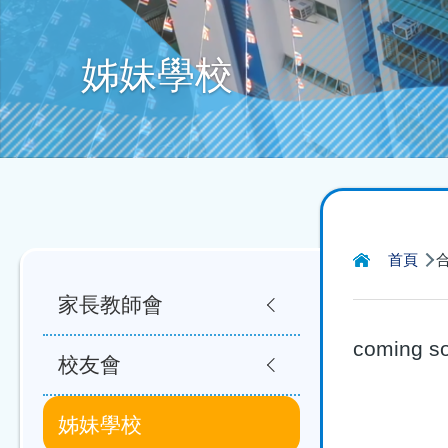
姊妹學校
導
Main
首頁
航
家長教師會
navigation
連
coming so
結
校友會
姊妹學校