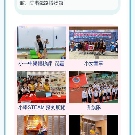
館、香港鐵路博物館
小一中樂體驗課_琵琶
小女童軍
小學STEAM 探究展覽
升旗隊