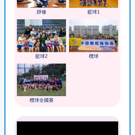
靜修
籃球1
籃球2
欖球
欖球全國賽