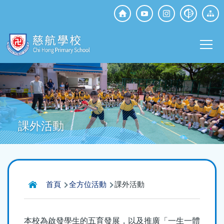
移至主內容
Top
Social
Main
Media
T
navi
課外活動
導
首頁
全方位活動
課外活動
航
連
本校為啟發學生的五育發展，以及推廣「一生一體