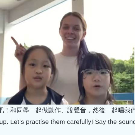
吧！和同學一起做動作、說聲音，然後一起唱我
p. Let’s practise them carefully! Say the soun