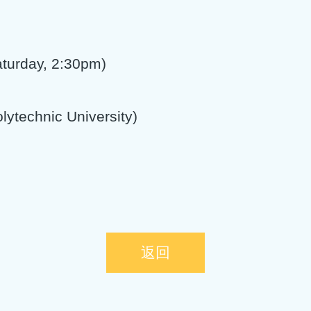
urday, 2:30pm)
ytechnic University)
返回