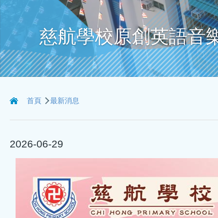
慈航學校原創英語音樂劇 
導
首頁
最新消息
航
連
2026-06-29
結