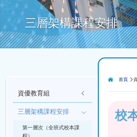
三層架構課程安排
導
Main
首頁
航
資優教育組
navigation
連
校
結
三層架構課程安排
第一層次（全班式校本課
程）