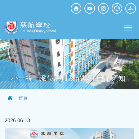
移至主內容
Top
Social
Main
Media
T
navi
小一統一派位註冊及備取生申請須知
導
首頁
航
連
2026-06-13
結