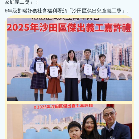
家庭義工獎」；
6年級劉晞妤獲社會福利署頒「沙田區傑出兒童義工獎」。