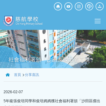
移至主內容
Top
Social
Main
Media
T
navi
社會福利署頒「沙田區傑出義工獎」
導
首頁
分享喜訊
航
連
2026-02-07
結
5年級張俊培同學和俊培媽媽獲社會福利署頒「沙田區傑出