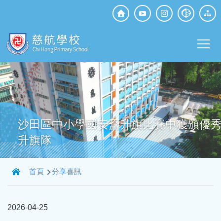
移至主內容
Top
Social
Main
Media
T
navi
沙田區中小學國安盃升旗比賽中獲頒優
升旗隊
導
首頁
分享喜訊
航
連
2026-04-25
結