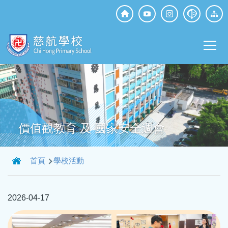
移至主內容
Top
Social
Main
Media
T
navi
價值觀教育 及 國家安全週會
導
首頁
學校活動
航
連
2026-04-17
結