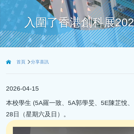
入圍了香港創科展2025 
導
首頁
分享喜訊
航
連
2026-04-15
結
本校學生 (5A羅一致、5A郭學旻、5E陳芷悅、5
28日（星期六及日）。