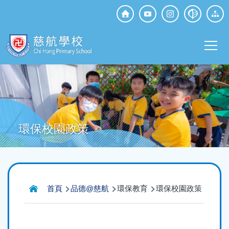
移至主內容
Top
Social
Main
Media
T
navi
環保校園政策
導
首頁
品德@慈航
環保教育
環保校園政策
航
連