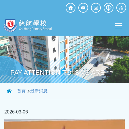
移至主內容
Top
Social
Main
Media
T
navi
PAY ATTENTION TO IS VS ARE
導
首頁
最新消息
航
連
2026-03-06
結